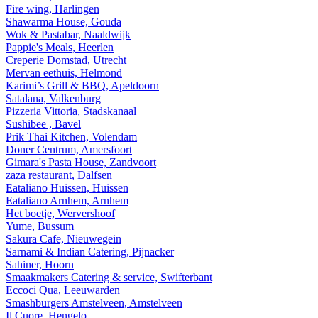
Fire wing, Harlingen
Shawarma House, Gouda
Wok & Pastabar, Naaldwijk
Pappie's Meals, Heerlen
Creperie Domstad, Utrecht
Mervan eethuis, Helmond
Karimi’s Grill & BBQ, Apeldoorn
Satalana, Valkenburg
Pizzeria Vittoria, Stadskanaal
Sushibee , Bavel
Prik Thai Kitchen, Volendam
Doner Centrum, Amersfoort
Gimara's Pasta House, Zandvoort
zaza restaurant, Dalfsen
Eataliano Huissen, Huissen
Eataliano Arnhem, Arnhem
Het boetje, Wervershoof
Yume, Bussum
Sakura Cafe, Nieuwegein
Sarnami & Indian Catering, Pijnacker
Sahiner, Hoorn
Smaakmakers Catering & service, Swifterbant
Eccoci Qua, Leeuwarden
Smashburgers Amstelveen, Amstelveen
Il Cuore, Hengelo