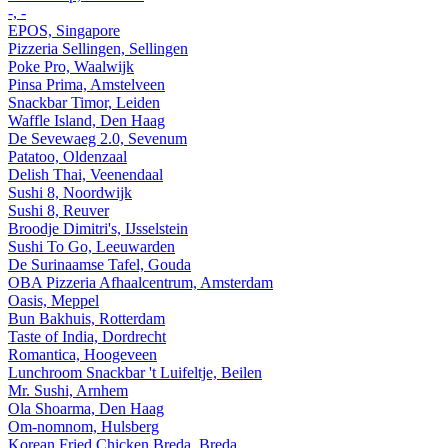
-, -
EPOS, Singapore
Pizzeria Sellingen, Sellingen
Poke Pro, Waalwijk
Pinsa Prima, Amstelveen
Snackbar Timor, Leiden
Waffle Island, Den Haag
De Sevewaeg 2.0, Sevenum
Patatoo, Oldenzaal
Delish Thai, Veenendaal
Sushi 8, Noordwijk
Sushi 8, Reuver
Broodje Dimitri's, IJsselstein
Sushi To Go, Leeuwarden
De Surinaamse Tafel, Gouda
OBA Pizzeria Afhaalcentrum, Amsterdam
Oasis, Meppel
Bun Bakhuis, Rotterdam
Taste of India, Dordrecht
Romantica, Hoogeveen
Lunchroom Snackbar 't Luifeltje, Beilen
Mr. Sushi, Arnhem
Ola Shoarma, Den Haag
Om-nomnom, Hulsberg
Korean Fried Chicken Breda, Breda