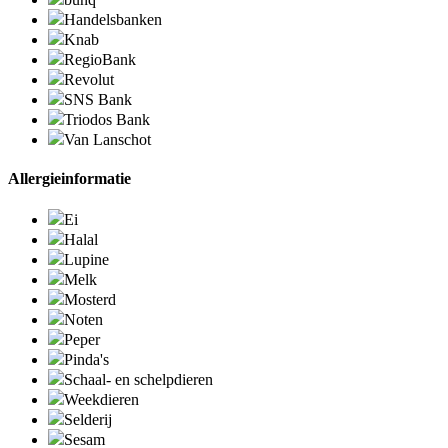
Handelsbanken
Knab
RegioBank
Revolut
SNS Bank
Triodos Bank
Van Lanschot
Allergieinformatie
Ei
Halal
Lupine
Melk
Mosterd
Noten
Peper
Pinda's
Schaal- en schelpdieren
Weekdieren
Selderij
Sesam