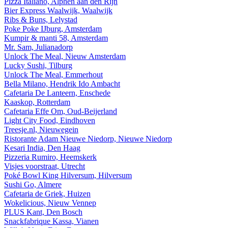
Pizza Italiano, Alphen aan den Rijn
Bier Express Waalwijk, Waalwijk
Ribs & Buns, Lelystad
Poke Poke IJburg, Amsterdam
Kumpir & manti 58, Amsterdam
Mr. Sam, Julianadorp
Unlock The Meal, Nieuw Amsterdam
Lucky Sushi, Tilburg
Unlock The Meal, Emmerhout
Bella Milano, Hendrik Ido Ambacht
Cafetaria De Lanteern, Enschede
Kaaskop, Rotterdam
Cafetaria Effe Om, Oud-Beijerland
Light City Food, Eindhoven
Treesje.nl, Nieuwegein
Ristorante Adam Nieuwe Niedorp, Nieuwe Niedorp
Kesari India, Den Haag
Pizzeria Rumiro, Heemskerk
Visjes voorstraat, Utrecht
Poké Bowl King Hilversum, Hilversum
Sushi Go, Almere
Cafetaria de Griek, Huizen
Wokelicious, Nieuw Vennep
PLUS Kant, Den Bosch
Snackfabrique Kassa, Vianen